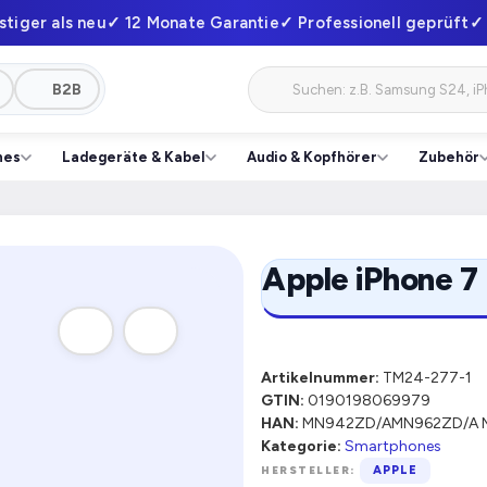
stiger als neu
✓ 12 Monate Garantie
✓ Professionell geprüft
✓ 
B2B
hes
Ladegeräte & Kabel
Audio & Kopfhörer
Zubehör
Apple iPhone 7
Artikelnummer:
TM24-277-1
GTIN:
0190198069979
HAN:
MN942ZD/AMN962ZD/A 
Kategorie:
Smartphones
HERSTELLER:
APPLE