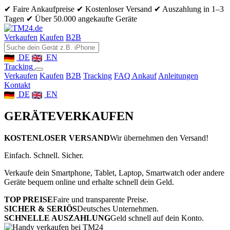
✔ Faire Ankaufpreise
✔ Kostenloser Versand
✔ Auszahlung in 1–3
Tagen
✔ Über 50.000 angekaufte Geräte
Verkaufen
Kaufen
B2B
DE
EN
Tracking
Verkaufen
Kaufen
B2B
Tracking
FAQ Ankauf
Anleitungen
Kontakt
DE
EN
GERÄTE
VERKAUFEN
KOSTENLOSER VERSAND
Wir übernehmen den Versand!
Einfach. Schnell. Sicher.
Verkaufe dein Smartphone, Tablet, Laptop, Smartwatch oder andere
Geräte bequem online und erhalte schnell dein Geld.
TOP PREISE
Faire und transparente Preise.
SICHER & SERIÖS
Deutsches Unternehmen.
SCHNELLE AUSZAHLUNG
Geld schnell auf dein Konto.