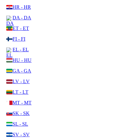
HR - HR
DA - DA
ET - ET
FI - FI
EL - EL
HU - HU
GA - GA
LV - LV
LT - LT
MT - MT
SK - SK
SL - SL
SV - SV