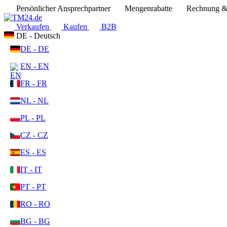
Persönlicher Ansprechpartner
Mengenrabatte
Rechnung & 
Verkaufen
Kaufen
B2B
DE - Deutsch
DE - DE
EN - EN
FR - FR
NL - NL
PL - PL
CZ - CZ
ES - ES
IT - IT
PT - PT
RO - RO
BG - BG