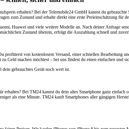
aufspreis erhalten? Bei der Telemobile24 GmbH kannst du gebrauchte 
gen zum Zustand und erhalte direkt eine erste Preieinschätzung für de
aomi, Huawei und viele weitere Modelle an. Nach deiner Anfrage send
atsächlichen Zustand überein, erfolgt die Auszahlung schnell und zuve
Du profitierst von kostenlosem Versand, einer schnellen Bearbeitung u
 zu Geld machen möchtest – bei uns findest du einen einfachen und si
l dein gebrauchtes Gerät noch wert ist.
r erhalten? Bei TM24 kannst du dein altes Smartphone ganz einfach o
niger als eine Minute. TM24 kauft Smartphones aller gängigen Herstel
zu fairen Preisen. Wir kaufen iPhones von iPhone 8 bis zum neuesten 