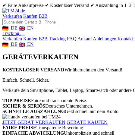
✔ Faire Ankaufpreise
✔ Kostenloser Versand
✔ Auszahlung in 1–3 
Verkaufen
Kaufen
B2B
DE
EN
Tracking
Verkaufen
Kaufen
B2B
Tracking
FAQ Ankauf
Anleitungen
Kontakt
DE
EN
GERÄTE
VERKAUFEN
KOSTENLOSER VERSAND
Wir übernehmen den Versand!
Einfach. Schnell. Sicher.
Verkaufe dein Smartphone, Tablet, Laptop, Smartwatch oder andere G
TOP PREISE
Faire und transparente Preise.
SICHER & SERIÖS
Deutsches Unternehmen.
SCHNELLE AUSZAHLUNG
Geld schnell auf dein Konto.
JETZT GERÄT VERKAUFEN
GERÄTE KAUFEN
FAIRE PREISE
Transparente Bewertung
EINFACHE ABWICKLUNG
Unkompliziert und schnell