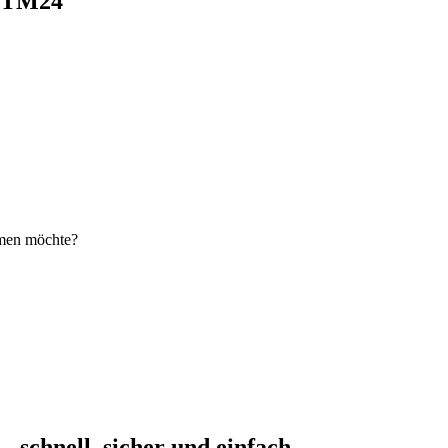
i TM24
hmen möchte?
schnell, sicher und einfach