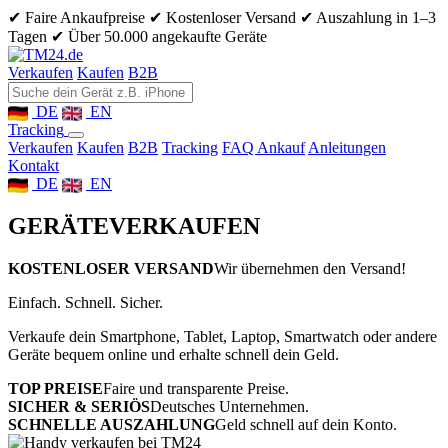
✔ Faire Ankaufpreise
✔ Kostenloser Versand
✔ Auszahlung in 1–3
Tagen
✔ Über 50.000 angekaufte Geräte
Verkaufen
Kaufen
B2B
DE
EN
Tracking
Verkaufen
Kaufen
B2B
Tracking
FAQ Ankauf
Anleitungen
Kontakt
DE
EN
GERÄTE
VERKAUFEN
KOSTENLOSER VERSAND
Wir übernehmen den Versand!
Einfach. Schnell. Sicher.
Verkaufe dein Smartphone, Tablet, Laptop, Smartwatch oder andere
Geräte bequem online und erhalte schnell dein Geld.
TOP PREISE
Faire und transparente Preise.
SICHER & SERIÖS
Deutsches Unternehmen.
SCHNELLE AUSZAHLUNG
Geld schnell auf dein Konto.