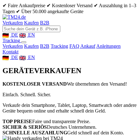
✔ Faire Ankaufpreise
✔ Kostenloser Versand
✔ Auszahlung in 1–3
Tagen
✔ Über 50.000 angekaufte Geräte
Verkaufen
Kaufen
B2B
DE
EN
Tracking
Verkaufen
Kaufen
B2B
Tracking
FAQ Ankauf
Anleitungen
Kontakt
DE
EN
GERÄTE
VERKAUFEN
KOSTENLOSER VERSAND
Wir übernehmen den Versand!
Einfach. Schnell. Sicher.
Verkaufe dein Smartphone, Tablet, Laptop, Smartwatch oder andere
Geräte bequem online und erhalte schnell dein Geld.
TOP PREISE
Faire und transparente Preise.
SICHER & SERIÖS
Deutsches Unternehmen.
SCHNELLE AUSZAHLUNG
Geld schnell auf dein Konto.