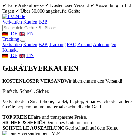
✔ Faire Ankaufpreise
✔ Kostenloser Versand
✔ Auszahlung in 1–3
Tagen
✔ Über 50.000 angekaufte Geräte
Verkaufen
Kaufen
B2B
DE
EN
Tracking
Verkaufen
Kaufen
B2B
Tracking
FAQ Ankauf
Anleitungen
Kontakt
DE
EN
GERÄTE
VERKAUFEN
KOSTENLOSER VERSAND
Wir übernehmen den Versand!
Einfach. Schnell. Sicher.
Verkaufe dein Smartphone, Tablet, Laptop, Smartwatch oder andere
Geräte bequem online und erhalte schnell dein Geld.
TOP PREISE
Faire und transparente Preise.
SICHER & SERIÖS
Deutsches Unternehmen.
SCHNELLE AUSZAHLUNG
Geld schnell auf dein Konto.