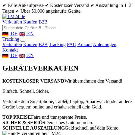
✔ Faire Ankaufpreise
✔ Kostenloser Versand
✔ Auszahlung in 1–3
Tagen
✔ Über 50.000 angekaufte Geräte
Verkaufen
Kaufen
B2B
DE
EN
Tracking
Verkaufen
Kaufen
B2B
Tracking
FAQ Ankauf
Anleitungen
Kontakt
DE
EN
GERÄTE
VERKAUFEN
KOSTENLOSER VERSAND
Wir übernehmen den Versand!
Einfach. Schnell. Sicher.
Verkaufe dein Smartphone, Tablet, Laptop, Smartwatch oder andere
Geräte bequem online und erhalte schnell dein Geld.
TOP PREISE
Faire und transparente Preise.
SICHER & SERIÖS
Deutsches Unternehmen.
SCHNELLE AUSZAHLUNG
Geld schnell auf dein Konto.