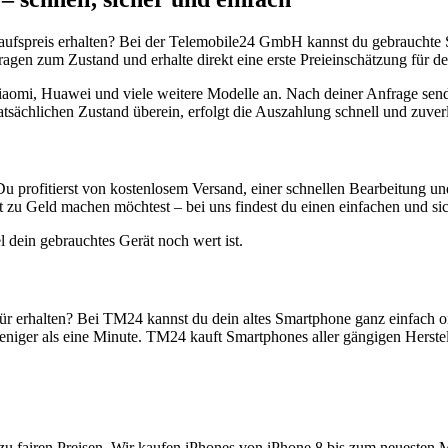
aufspreis erhalten? Bei der Telemobile24 GmbH kannst du gebrauchte 
gen zum Zustand und erhalte direkt eine erste Preieinschätzung für de
aomi, Huawei und viele weitere Modelle an. Nach deiner Anfrage send
atsächlichen Zustand überein, erfolgt die Auszahlung schnell und zuve
Du profitierst von kostenlosem Versand, einer schnellen Bearbeitung u
 zu Geld machen möchtest – bei uns findest du einen einfachen und si
l dein gebrauchtes Gerät noch wert ist.
r erhalten? Bei TM24 kannst du dein altes Smartphone ganz einfach o
niger als eine Minute. TM24 kauft Smartphones aller gängigen Herstel
zu fairen Preisen. Wir kaufen iPhones von iPhone 8 bis zum neuesten 