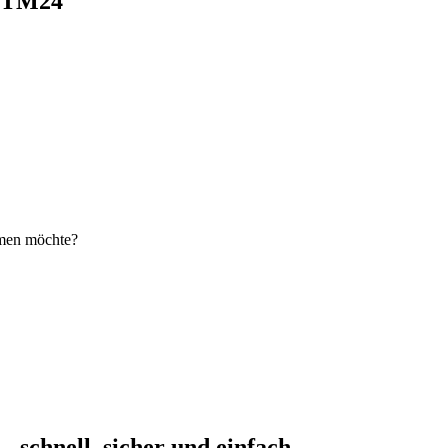
i TM24
hmen möchte?
schnell, sicher und einfach