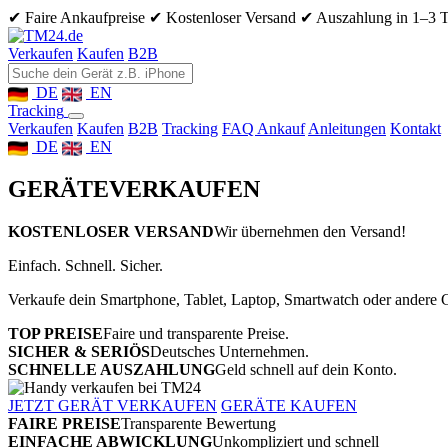
✔ Faire Ankaufpreise
✔ Kostenloser Versand
✔ Auszahlung in 1–3 
Verkaufen
Kaufen
B2B
DE
EN
Tracking
Verkaufen
Kaufen
B2B
Tracking
FAQ Ankauf
Anleitungen
Kontakt
DE
EN
GERÄTE
VERKAUFEN
KOSTENLOSER VERSAND
Wir übernehmen den Versand!
Einfach. Schnell. Sicher.
Verkaufe dein Smartphone, Tablet, Laptop, Smartwatch oder andere G
TOP PREISE
Faire und transparente Preise.
SICHER & SERIÖS
Deutsches Unternehmen.
SCHNELLE AUSZAHLUNG
Geld schnell auf dein Konto.
JETZT GERÄT VERKAUFEN
GERÄTE KAUFEN
FAIRE PREISE
Transparente Bewertung
EINFACHE ABWICKLUNG
Unkompliziert und schnell