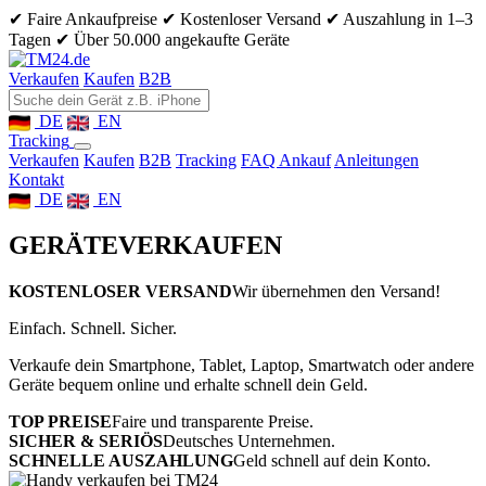
✔ Faire Ankaufpreise
✔ Kostenloser Versand
✔ Auszahlung in 1–3
Tagen
✔ Über 50.000 angekaufte Geräte
Verkaufen
Kaufen
B2B
DE
EN
Tracking
Verkaufen
Kaufen
B2B
Tracking
FAQ Ankauf
Anleitungen
Kontakt
DE
EN
GERÄTE
VERKAUFEN
KOSTENLOSER VERSAND
Wir übernehmen den Versand!
Einfach. Schnell. Sicher.
Verkaufe dein Smartphone, Tablet, Laptop, Smartwatch oder andere
Geräte bequem online und erhalte schnell dein Geld.
TOP PREISE
Faire und transparente Preise.
SICHER & SERIÖS
Deutsches Unternehmen.
SCHNELLE AUSZAHLUNG
Geld schnell auf dein Konto.