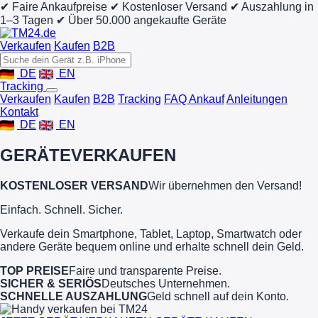
✔ Faire Ankaufpreise
✔ Kostenloser Versand
✔ Auszahlung in
1–3 Tagen
✔ Über 50.000 angekaufte Geräte
Verkaufen
Kaufen
B2B
DE
EN
Tracking
Verkaufen
Kaufen
B2B
Tracking
FAQ Ankauf
Anleitungen
Kontakt
DE
EN
GERÄTE
VERKAUFEN
KOSTENLOSER VERSAND
Wir übernehmen den Versand!
Einfach. Schnell. Sicher.
Verkaufe dein Smartphone, Tablet, Laptop, Smartwatch oder
andere Geräte bequem online und erhalte schnell dein Geld.
TOP PREISE
Faire und transparente Preise.
SICHER & SERIÖS
Deutsches Unternehmen.
SCHNELLE AUSZAHLUNG
Geld schnell auf dein Konto.