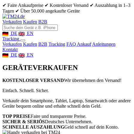
✔ Faire Ankaufpreise
✔ Kostenloser Versand
✔ Auszahlung in 1–3
Tagen
✔ Über 50.000 angekaufte Geräte
Verkaufen
Kaufen
B2B
DE
EN
Tracking
Verkaufen
Kaufen
B2B
Tracking
FAQ Ankauf
Anleitungen
Kontakt
DE
EN
GERÄTE
VERKAUFEN
KOSTENLOSER VERSAND
Wir übernehmen den Versand!
Einfach. Schnell. Sicher.
Verkaufe dein Smartphone, Tablet, Laptop, Smartwatch oder andere
Geräte bequem online und erhalte schnell dein Geld.
TOP PREISE
Faire und transparente Preise.
SICHER & SERIÖS
Deutsches Unternehmen.
SCHNELLE AUSZAHLUNG
Geld schnell auf dein Konto.