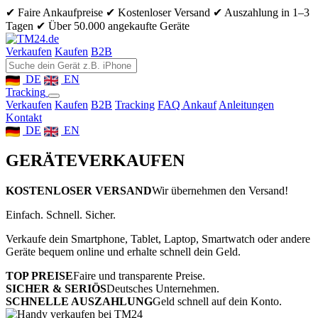
✔ Faire Ankaufpreise
✔ Kostenloser Versand
✔ Auszahlung in 1–3
Tagen
✔ Über 50.000 angekaufte Geräte
Verkaufen
Kaufen
B2B
DE
EN
Tracking
Verkaufen
Kaufen
B2B
Tracking
FAQ Ankauf
Anleitungen
Kontakt
DE
EN
GERÄTE
VERKAUFEN
KOSTENLOSER VERSAND
Wir übernehmen den Versand!
Einfach. Schnell. Sicher.
Verkaufe dein Smartphone, Tablet, Laptop, Smartwatch oder andere
Geräte bequem online und erhalte schnell dein Geld.
TOP PREISE
Faire und transparente Preise.
SICHER & SERIÖS
Deutsches Unternehmen.
SCHNELLE AUSZAHLUNG
Geld schnell auf dein Konto.