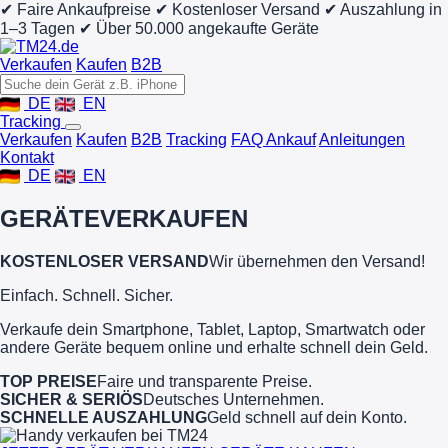
✔ Faire Ankaufpreise
✔ Kostenloser Versand
✔ Auszahlung in
1–3 Tagen
✔ Über 50.000 angekaufte Geräte
Verkaufen
Kaufen
B2B
DE
EN
Tracking
Verkaufen
Kaufen
B2B
Tracking
FAQ Ankauf
Anleitungen
Kontakt
DE
EN
GERÄTE
VERKAUFEN
KOSTENLOSER VERSAND
Wir übernehmen den Versand!
Einfach. Schnell. Sicher.
Verkaufe dein Smartphone, Tablet, Laptop, Smartwatch oder
andere Geräte bequem online und erhalte schnell dein Geld.
TOP PREISE
Faire und transparente Preise.
SICHER & SERIÖS
Deutsches Unternehmen.
SCHNELLE AUSZAHLUNG
Geld schnell auf dein Konto.