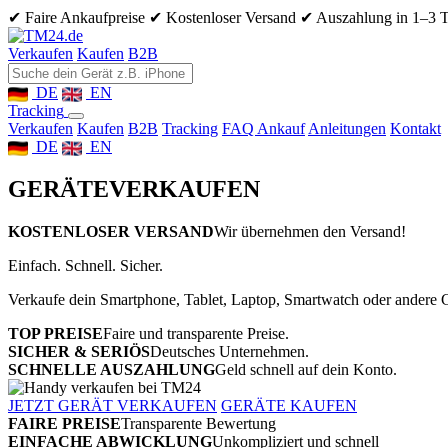
✔ Faire Ankaufpreise
✔ Kostenloser Versand
✔ Auszahlung in 1–3 
Verkaufen
Kaufen
B2B
DE
EN
Tracking
Verkaufen
Kaufen
B2B
Tracking
FAQ Ankauf
Anleitungen
Kontakt
DE
EN
GERÄTE
VERKAUFEN
KOSTENLOSER VERSAND
Wir übernehmen den Versand!
Einfach. Schnell. Sicher.
Verkaufe dein Smartphone, Tablet, Laptop, Smartwatch oder andere G
TOP PREISE
Faire und transparente Preise.
SICHER & SERIÖS
Deutsches Unternehmen.
SCHNELLE AUSZAHLUNG
Geld schnell auf dein Konto.
JETZT GERÄT VERKAUFEN
GERÄTE KAUFEN
FAIRE PREISE
Transparente Bewertung
EINFACHE ABWICKLUNG
Unkompliziert und schnell