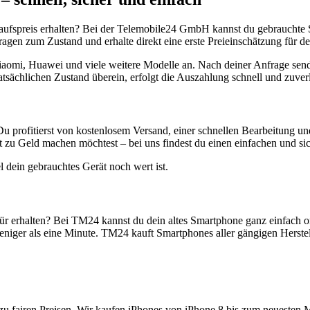
aufspreis erhalten? Bei der Telemobile24 GmbH kannst du gebrauchte 
gen zum Zustand und erhalte direkt eine erste Preieinschätzung für de
aomi, Huawei und viele weitere Modelle an. Nach deiner Anfrage send
atsächlichen Zustand überein, erfolgt die Auszahlung schnell und zuve
Du profitierst von kostenlosem Versand, einer schnellen Bearbeitung u
 zu Geld machen möchtest – bei uns findest du einen einfachen und si
l dein gebrauchtes Gerät noch wert ist.
r erhalten? Bei TM24 kannst du dein altes Smartphone ganz einfach o
niger als eine Minute. TM24 kauft Smartphones aller gängigen Herstel
zu fairen Preisen. Wir kaufen iPhones von iPhone 8 bis zum neuesten 