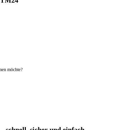
i TM24
hmen möchte?
schnell, sicher und einfach