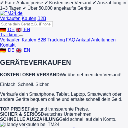
✔ Faire Ankaufpreise
✔ Kostenloser Versand
✔ Auszahlung in
1–3 Tagen
✔ Über 50.000 angekaufte Geräte
Verkaufen
Kaufen
B2B
DE
EN
Tracking
Verkaufen
Kaufen
B2B
Tracking
FAQ Ankauf
Anleitungen
Kontakt
DE
EN
GERÄTE
VERKAUFEN
KOSTENLOSER VERSAND
Wir übernehmen den Versand!
Einfach. Schnell. Sicher.
Verkaufe dein Smartphone, Tablet, Laptop, Smartwatch oder
andere Geräte bequem online und erhalte schnell dein Geld.
TOP PREISE
Faire und transparente Preise.
SICHER & SERIÖS
Deutsches Unternehmen.
SCHNELLE AUSZAHLUNG
Geld schnell auf dein Konto.