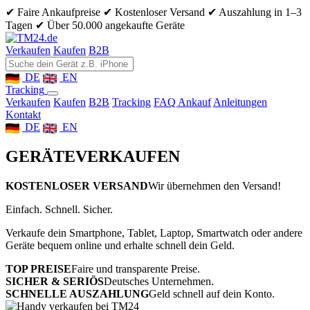
✔ Faire Ankaufpreise
✔ Kostenloser Versand
✔ Auszahlung in 1–3
Tagen
✔ Über 50.000 angekaufte Geräte
Verkaufen
Kaufen
B2B
DE
EN
Tracking
Verkaufen
Kaufen
B2B
Tracking
FAQ Ankauf
Anleitungen
Kontakt
DE
EN
GERÄTE
VERKAUFEN
KOSTENLOSER VERSAND
Wir übernehmen den Versand!
Einfach. Schnell. Sicher.
Verkaufe dein Smartphone, Tablet, Laptop, Smartwatch oder andere
Geräte bequem online und erhalte schnell dein Geld.
TOP PREISE
Faire und transparente Preise.
SICHER & SERIÖS
Deutsches Unternehmen.
SCHNELLE AUSZAHLUNG
Geld schnell auf dein Konto.