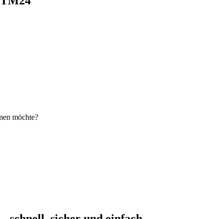
i TM24
hmen möchte?
schnell, sicher und einfach