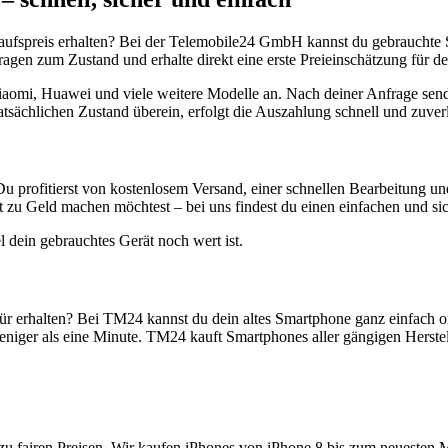
aufspreis erhalten? Bei der Telemobile24 GmbH kannst du gebrauchte 
gen zum Zustand und erhalte direkt eine erste Preieinschätzung für de
aomi, Huawei und viele weitere Modelle an. Nach deiner Anfrage send
atsächlichen Zustand überein, erfolgt die Auszahlung schnell und zuve
Du profitierst von kostenlosem Versand, einer schnellen Bearbeitung u
 zu Geld machen möchtest – bei uns findest du einen einfachen und si
l dein gebrauchtes Gerät noch wert ist.
r erhalten? Bei TM24 kannst du dein altes Smartphone ganz einfach o
niger als eine Minute. TM24 kauft Smartphones aller gängigen Herstel
zu fairen Preisen. Wir kaufen iPhones von iPhone 8 bis zum neuesten 