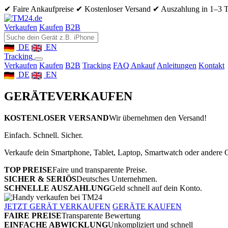
✔ Faire Ankaufpreise
✔ Kostenloser Versand
✔ Auszahlung in 1–3 
Verkaufen
Kaufen
B2B
DE
EN
Tracking
Verkaufen
Kaufen
B2B
Tracking
FAQ Ankauf
Anleitungen
Kontakt
DE
EN
GERÄTE
VERKAUFEN
KOSTENLOSER VERSAND
Wir übernehmen den Versand!
Einfach. Schnell. Sicher.
Verkaufe dein Smartphone, Tablet, Laptop, Smartwatch oder andere G
TOP PREISE
Faire und transparente Preise.
SICHER & SERIÖS
Deutsches Unternehmen.
SCHNELLE AUSZAHLUNG
Geld schnell auf dein Konto.
JETZT GERÄT VERKAUFEN
GERÄTE KAUFEN
FAIRE PREISE
Transparente Bewertung
EINFACHE ABWICKLUNG
Unkompliziert und schnell