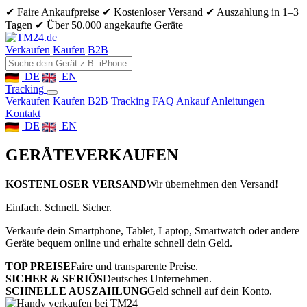
✔ Faire Ankaufpreise
✔ Kostenloser Versand
✔ Auszahlung in 1–3
Tagen
✔ Über 50.000 angekaufte Geräte
Verkaufen
Kaufen
B2B
DE
EN
Tracking
Verkaufen
Kaufen
B2B
Tracking
FAQ Ankauf
Anleitungen
Kontakt
DE
EN
GERÄTE
VERKAUFEN
KOSTENLOSER VERSAND
Wir übernehmen den Versand!
Einfach. Schnell. Sicher.
Verkaufe dein Smartphone, Tablet, Laptop, Smartwatch oder andere
Geräte bequem online und erhalte schnell dein Geld.
TOP PREISE
Faire und transparente Preise.
SICHER & SERIÖS
Deutsches Unternehmen.
SCHNELLE AUSZAHLUNG
Geld schnell auf dein Konto.