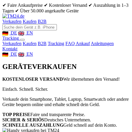
✔ Faire Ankaufpreise
✔ Kostenloser Versand
✔ Auszahlung in 1–3
Tagen
✔ Über 50.000 angekaufte Geräte
Verkaufen
Kaufen
B2B
DE
EN
Tracking
Verkaufen
Kaufen
B2B
Tracking
FAQ Ankauf
Anleitungen
Kontakt
DE
EN
GERÄTE
VERKAUFEN
KOSTENLOSER VERSAND
Wir übernehmen den Versand!
Einfach. Schnell. Sicher.
Verkaufe dein Smartphone, Tablet, Laptop, Smartwatch oder andere
Geräte bequem online und erhalte schnell dein Geld.
TOP PREISE
Faire und transparente Preise.
SICHER & SERIÖS
Deutsches Unternehmen.
SCHNELLE AUSZAHLUNG
Geld schnell auf dein Konto.