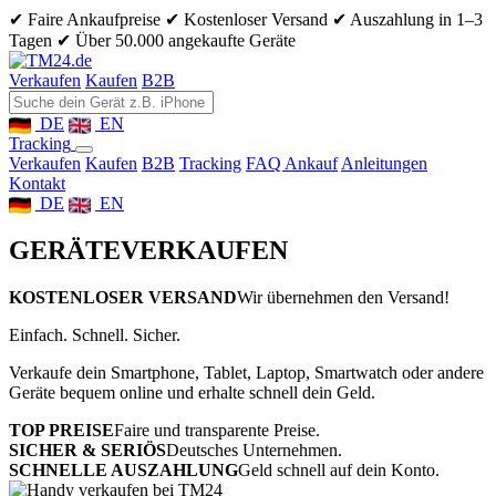
✔ Faire Ankaufpreise
✔ Kostenloser Versand
✔ Auszahlung in 1–3
Tagen
✔ Über 50.000 angekaufte Geräte
Verkaufen
Kaufen
B2B
DE
EN
Tracking
Verkaufen
Kaufen
B2B
Tracking
FAQ Ankauf
Anleitungen
Kontakt
DE
EN
GERÄTE
VERKAUFEN
KOSTENLOSER VERSAND
Wir übernehmen den Versand!
Einfach. Schnell. Sicher.
Verkaufe dein Smartphone, Tablet, Laptop, Smartwatch oder andere
Geräte bequem online und erhalte schnell dein Geld.
TOP PREISE
Faire und transparente Preise.
SICHER & SERIÖS
Deutsches Unternehmen.
SCHNELLE AUSZAHLUNG
Geld schnell auf dein Konto.