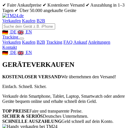
✔ Faire Ankaufpreise
✔ Kostenloser Versand
✔ Auszahlung in 1–3
Tagen
✔ Über 50.000 angekaufte Geräte
Verkaufen
Kaufen
B2B
DE
EN
Tracking
Verkaufen
Kaufen
B2B
Tracking
FAQ Ankauf
Anleitungen
Kontakt
DE
EN
GERÄTE
VERKAUFEN
KOSTENLOSER VERSAND
Wir übernehmen den Versand!
Einfach. Schnell. Sicher.
Verkaufe dein Smartphone, Tablet, Laptop, Smartwatch oder andere
Geräte bequem online und erhalte schnell dein Geld.
TOP PREISE
Faire und transparente Preise.
SICHER & SERIÖS
Deutsches Unternehmen.
SCHNELLE AUSZAHLUNG
Geld schnell auf dein Konto.