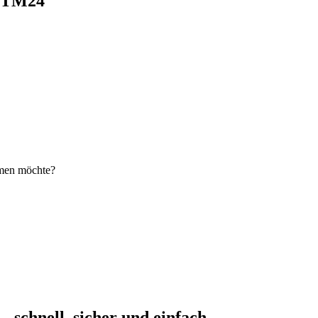
i TM24
hmen möchte?
schnell, sicher und einfach