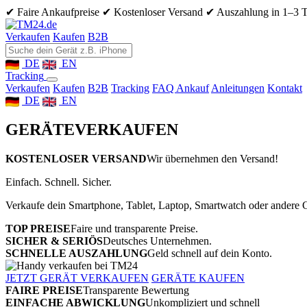
✔ Faire Ankaufpreise
✔ Kostenloser Versand
✔ Auszahlung in 1–3 
Verkaufen
Kaufen
B2B
DE
EN
Tracking
Verkaufen
Kaufen
B2B
Tracking
FAQ Ankauf
Anleitungen
Kontakt
DE
EN
GERÄTE
VERKAUFEN
KOSTENLOSER VERSAND
Wir übernehmen den Versand!
Einfach. Schnell. Sicher.
Verkaufe dein Smartphone, Tablet, Laptop, Smartwatch oder andere G
TOP PREISE
Faire und transparente Preise.
SICHER & SERIÖS
Deutsches Unternehmen.
SCHNELLE AUSZAHLUNG
Geld schnell auf dein Konto.
JETZT GERÄT VERKAUFEN
GERÄTE KAUFEN
FAIRE PREISE
Transparente Bewertung
EINFACHE ABWICKLUNG
Unkompliziert und schnell