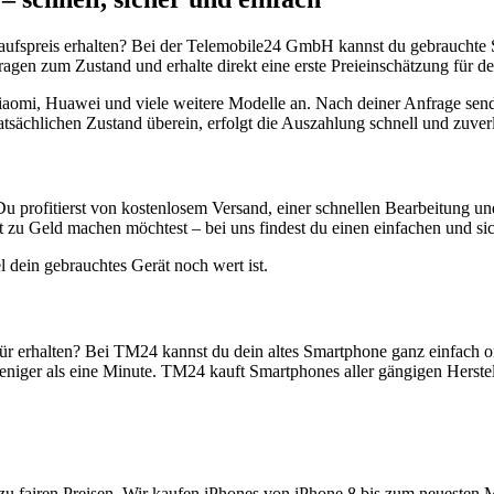
aufspreis erhalten? Bei der Telemobile24 GmbH kannst du gebrauchte 
gen zum Zustand und erhalte direkt eine erste Preieinschätzung für de
aomi, Huawei und viele weitere Modelle an. Nach deiner Anfrage send
atsächlichen Zustand überein, erfolgt die Auszahlung schnell und zuve
Du profitierst von kostenlosem Versand, einer schnellen Bearbeitung u
 zu Geld machen möchtest – bei uns findest du einen einfachen und si
l dein gebrauchtes Gerät noch wert ist.
r erhalten? Bei TM24 kannst du dein altes Smartphone ganz einfach o
niger als eine Minute. TM24 kauft Smartphones aller gängigen Herstel
zu fairen Preisen. Wir kaufen iPhones von iPhone 8 bis zum neuesten 