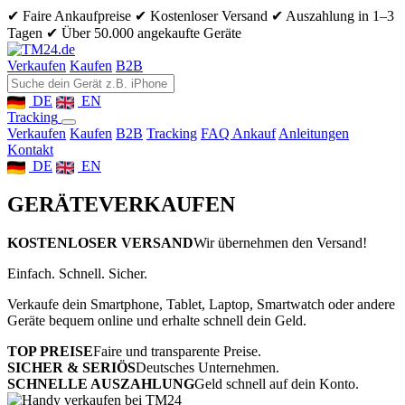
✔ Faire Ankaufpreise
✔ Kostenloser Versand
✔ Auszahlung in 1–3
Tagen
✔ Über 50.000 angekaufte Geräte
Verkaufen
Kaufen
B2B
DE
EN
Tracking
Verkaufen
Kaufen
B2B
Tracking
FAQ Ankauf
Anleitungen
Kontakt
DE
EN
GERÄTE
VERKAUFEN
KOSTENLOSER VERSAND
Wir übernehmen den Versand!
Einfach. Schnell. Sicher.
Verkaufe dein Smartphone, Tablet, Laptop, Smartwatch oder andere
Geräte bequem online und erhalte schnell dein Geld.
TOP PREISE
Faire und transparente Preise.
SICHER & SERIÖS
Deutsches Unternehmen.
SCHNELLE AUSZAHLUNG
Geld schnell auf dein Konto.