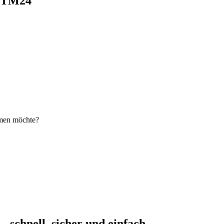
i TM24
hmen möchte?
schnell, sicher und einfach