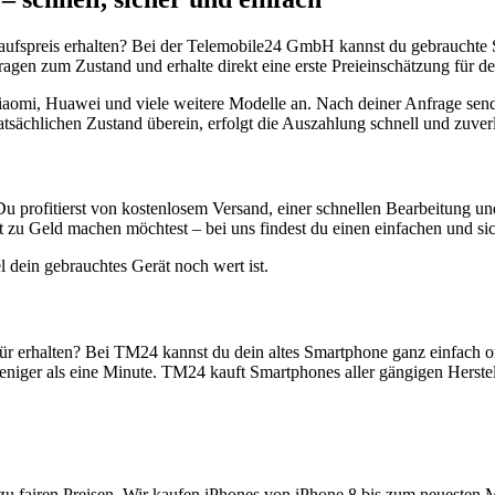
aufspreis erhalten? Bei der Telemobile24 GmbH kannst du gebrauchte 
gen zum Zustand und erhalte direkt eine erste Preieinschätzung für de
aomi, Huawei und viele weitere Modelle an. Nach deiner Anfrage send
atsächlichen Zustand überein, erfolgt die Auszahlung schnell und zuve
Du profitierst von kostenlosem Versand, einer schnellen Bearbeitung u
 zu Geld machen möchtest – bei uns findest du einen einfachen und si
l dein gebrauchtes Gerät noch wert ist.
r erhalten? Bei TM24 kannst du dein altes Smartphone ganz einfach o
niger als eine Minute. TM24 kauft Smartphones aller gängigen Herstel
zu fairen Preisen. Wir kaufen iPhones von iPhone 8 bis zum neuesten 