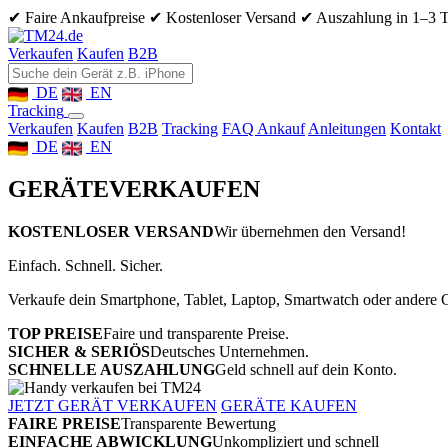
✔ Faire Ankaufpreise
✔ Kostenloser Versand
✔ Auszahlung in 1–3 
Verkaufen
Kaufen
B2B
DE
EN
Tracking
Verkaufen
Kaufen
B2B
Tracking
FAQ Ankauf
Anleitungen
Kontakt
DE
EN
GERÄTE
VERKAUFEN
KOSTENLOSER VERSAND
Wir übernehmen den Versand!
Einfach. Schnell. Sicher.
Verkaufe dein Smartphone, Tablet, Laptop, Smartwatch oder andere G
TOP PREISE
Faire und transparente Preise.
SICHER & SERIÖS
Deutsches Unternehmen.
SCHNELLE AUSZAHLUNG
Geld schnell auf dein Konto.
JETZT GERÄT VERKAUFEN
GERÄTE KAUFEN
FAIRE PREISE
Transparente Bewertung
EINFACHE ABWICKLUNG
Unkompliziert und schnell