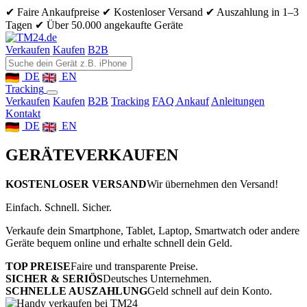
✔ Faire Ankaufpreise
✔ Kostenloser Versand
✔ Auszahlung in 1–3
Tagen
✔ Über 50.000 angekaufte Geräte
Verkaufen
Kaufen
B2B
DE
EN
Tracking
Verkaufen
Kaufen
B2B
Tracking
FAQ Ankauf
Anleitungen
Kontakt
DE
EN
GERÄTE
VERKAUFEN
KOSTENLOSER VERSAND
Wir übernehmen den Versand!
Einfach. Schnell. Sicher.
Verkaufe dein Smartphone, Tablet, Laptop, Smartwatch oder andere
Geräte bequem online und erhalte schnell dein Geld.
TOP PREISE
Faire und transparente Preise.
SICHER & SERIÖS
Deutsches Unternehmen.
SCHNELLE AUSZAHLUNG
Geld schnell auf dein Konto.