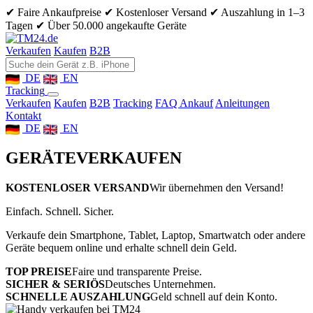
✔ Faire Ankaufpreise
✔ Kostenloser Versand
✔ Auszahlung in 1–3
Tagen
✔ Über 50.000 angekaufte Geräte
Verkaufen
Kaufen
B2B
DE
EN
Tracking
Verkaufen
Kaufen
B2B
Tracking
FAQ Ankauf
Anleitungen
Kontakt
DE
EN
GERÄTE
VERKAUFEN
KOSTENLOSER VERSAND
Wir übernehmen den Versand!
Einfach. Schnell. Sicher.
Verkaufe dein Smartphone, Tablet, Laptop, Smartwatch oder andere
Geräte bequem online und erhalte schnell dein Geld.
TOP PREISE
Faire und transparente Preise.
SICHER & SERIÖS
Deutsches Unternehmen.
SCHNELLE AUSZAHLUNG
Geld schnell auf dein Konto.