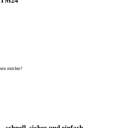
i TM24
hmen möchte?
schnell, sicher und einfach