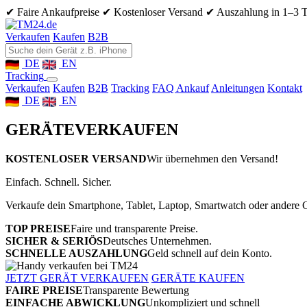
✔ Faire Ankaufpreise
✔ Kostenloser Versand
✔ Auszahlung in 1–3 
Verkaufen
Kaufen
B2B
DE
EN
Tracking
Verkaufen
Kaufen
B2B
Tracking
FAQ Ankauf
Anleitungen
Kontakt
DE
EN
GERÄTE
VERKAUFEN
KOSTENLOSER VERSAND
Wir übernehmen den Versand!
Einfach. Schnell. Sicher.
Verkaufe dein Smartphone, Tablet, Laptop, Smartwatch oder andere G
TOP PREISE
Faire und transparente Preise.
SICHER & SERIÖS
Deutsches Unternehmen.
SCHNELLE AUSZAHLUNG
Geld schnell auf dein Konto.
JETZT GERÄT VERKAUFEN
GERÄTE KAUFEN
FAIRE PREISE
Transparente Bewertung
EINFACHE ABWICKLUNG
Unkompliziert und schnell