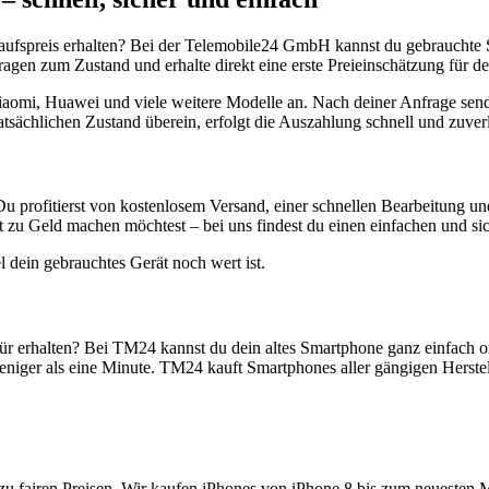
aufspreis erhalten? Bei der Telemobile24 GmbH kannst du gebrauchte 
gen zum Zustand und erhalte direkt eine erste Preieinschätzung für de
aomi, Huawei und viele weitere Modelle an. Nach deiner Anfrage send
atsächlichen Zustand überein, erfolgt die Auszahlung schnell und zuve
Du profitierst von kostenlosem Versand, einer schnellen Bearbeitung u
 zu Geld machen möchtest – bei uns findest du einen einfachen und si
l dein gebrauchtes Gerät noch wert ist.
r erhalten? Bei TM24 kannst du dein altes Smartphone ganz einfach o
niger als eine Minute. TM24 kauft Smartphones aller gängigen Herstel
zu fairen Preisen. Wir kaufen iPhones von iPhone 8 bis zum neuesten 