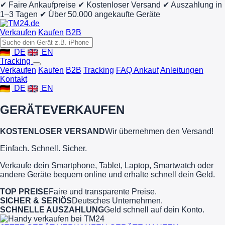
✔ Faire Ankaufpreise
✔ Kostenloser Versand
✔ Auszahlung in
1–3 Tagen
✔ Über 50.000 angekaufte Geräte
Verkaufen
Kaufen
B2B
DE
EN
Tracking
Verkaufen
Kaufen
B2B
Tracking
FAQ Ankauf
Anleitungen
Kontakt
DE
EN
GERÄTE
VERKAUFEN
KOSTENLOSER VERSAND
Wir übernehmen den Versand!
Einfach. Schnell. Sicher.
Verkaufe dein Smartphone, Tablet, Laptop, Smartwatch oder
andere Geräte bequem online und erhalte schnell dein Geld.
TOP PREISE
Faire und transparente Preise.
SICHER & SERIÖS
Deutsches Unternehmen.
SCHNELLE AUSZAHLUNG
Geld schnell auf dein Konto.