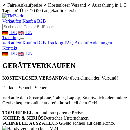
✔ Faire Ankaufpreise
✔ Kostenloser Versand
✔ Auszahlung in 1–3
Tagen
✔ Über 50.000 angekaufte Geräte
Verkaufen
Kaufen
B2B
DE
EN
Tracking
Verkaufen
Kaufen
B2B
Tracking
FAQ Ankauf
Anleitungen
Kontakt
DE
EN
GERÄTE
VERKAUFEN
KOSTENLOSER VERSAND
Wir übernehmen den Versand!
Einfach. Schnell. Sicher.
Verkaufe dein Smartphone, Tablet, Laptop, Smartwatch oder andere
Geräte bequem online und erhalte schnell dein Geld.
TOP PREISE
Faire und transparente Preise.
SICHER & SERIÖS
Deutsches Unternehmen.
SCHNELLE AUSZAHLUNG
Geld schnell auf dein Konto.