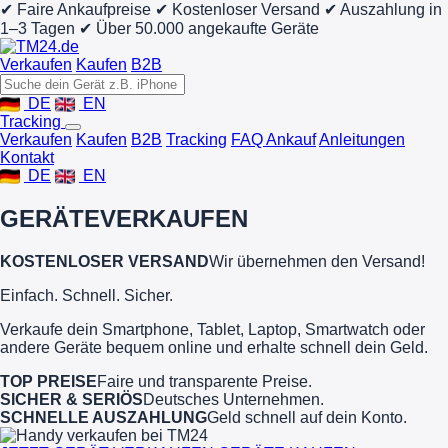
✔ Faire Ankaufpreise
✔ Kostenloser Versand
✔ Auszahlung in
1–3 Tagen
✔ Über 50.000 angekaufte Geräte
Verkaufen
Kaufen
B2B
DE
EN
Tracking
Verkaufen
Kaufen
B2B
Tracking
FAQ Ankauf
Anleitungen
Kontakt
DE
EN
GERÄTE
VERKAUFEN
KOSTENLOSER VERSAND
Wir übernehmen den Versand!
Einfach. Schnell. Sicher.
Verkaufe dein Smartphone, Tablet, Laptop, Smartwatch oder
andere Geräte bequem online und erhalte schnell dein Geld.
TOP PREISE
Faire und transparente Preise.
SICHER & SERIÖS
Deutsches Unternehmen.
SCHNELLE AUSZAHLUNG
Geld schnell auf dein Konto.