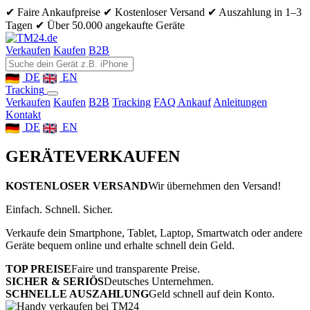
✔ Faire Ankaufpreise
✔ Kostenloser Versand
✔ Auszahlung in 1–3
Tagen
✔ Über 50.000 angekaufte Geräte
Verkaufen
Kaufen
B2B
DE
EN
Tracking
Verkaufen
Kaufen
B2B
Tracking
FAQ Ankauf
Anleitungen
Kontakt
DE
EN
GERÄTE
VERKAUFEN
KOSTENLOSER VERSAND
Wir übernehmen den Versand!
Einfach. Schnell. Sicher.
Verkaufe dein Smartphone, Tablet, Laptop, Smartwatch oder andere
Geräte bequem online und erhalte schnell dein Geld.
TOP PREISE
Faire und transparente Preise.
SICHER & SERIÖS
Deutsches Unternehmen.
SCHNELLE AUSZAHLUNG
Geld schnell auf dein Konto.