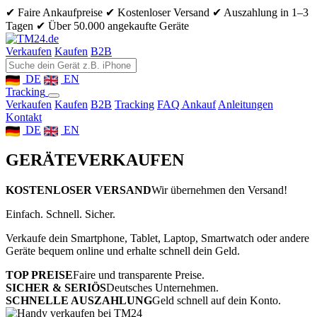
✔ Faire Ankaufpreise
✔ Kostenloser Versand
✔ Auszahlung in 1–3
Tagen
✔ Über 50.000 angekaufte Geräte
Verkaufen
Kaufen
B2B
DE
EN
Tracking
Verkaufen
Kaufen
B2B
Tracking
FAQ Ankauf
Anleitungen
Kontakt
DE
EN
GERÄTE
VERKAUFEN
KOSTENLOSER VERSAND
Wir übernehmen den Versand!
Einfach. Schnell. Sicher.
Verkaufe dein Smartphone, Tablet, Laptop, Smartwatch oder andere
Geräte bequem online und erhalte schnell dein Geld.
TOP PREISE
Faire und transparente Preise.
SICHER & SERIÖS
Deutsches Unternehmen.
SCHNELLE AUSZAHLUNG
Geld schnell auf dein Konto.