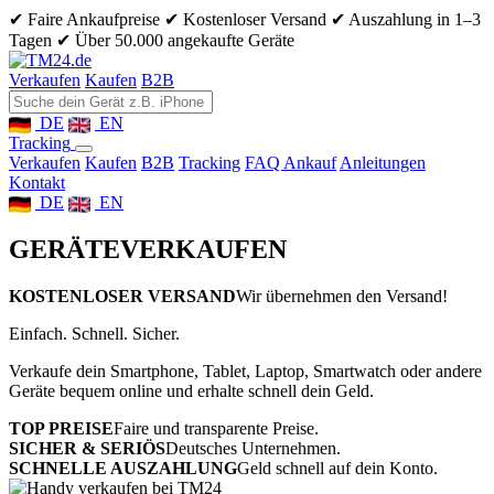
✔ Faire Ankaufpreise
✔ Kostenloser Versand
✔ Auszahlung in 1–3
Tagen
✔ Über 50.000 angekaufte Geräte
Verkaufen
Kaufen
B2B
DE
EN
Tracking
Verkaufen
Kaufen
B2B
Tracking
FAQ Ankauf
Anleitungen
Kontakt
DE
EN
GERÄTE
VERKAUFEN
KOSTENLOSER VERSAND
Wir übernehmen den Versand!
Einfach. Schnell. Sicher.
Verkaufe dein Smartphone, Tablet, Laptop, Smartwatch oder andere
Geräte bequem online und erhalte schnell dein Geld.
TOP PREISE
Faire und transparente Preise.
SICHER & SERIÖS
Deutsches Unternehmen.
SCHNELLE AUSZAHLUNG
Geld schnell auf dein Konto.