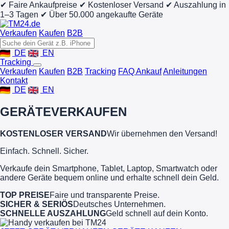
✔ Faire Ankaufpreise
✔ Kostenloser Versand
✔ Auszahlung in
1–3 Tagen
✔ Über 50.000 angekaufte Geräte
Verkaufen
Kaufen
B2B
DE
EN
Tracking
Verkaufen
Kaufen
B2B
Tracking
FAQ Ankauf
Anleitungen
Kontakt
DE
EN
GERÄTE
VERKAUFEN
KOSTENLOSER VERSAND
Wir übernehmen den Versand!
Einfach. Schnell. Sicher.
Verkaufe dein Smartphone, Tablet, Laptop, Smartwatch oder
andere Geräte bequem online und erhalte schnell dein Geld.
TOP PREISE
Faire und transparente Preise.
SICHER & SERIÖS
Deutsches Unternehmen.
SCHNELLE AUSZAHLUNG
Geld schnell auf dein Konto.