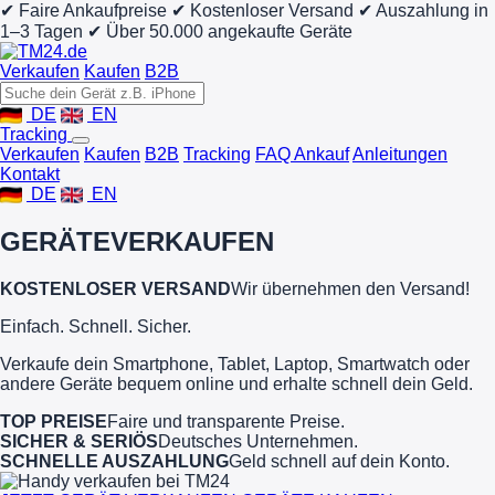
✔ Faire Ankaufpreise
✔ Kostenloser Versand
✔ Auszahlung in
1–3 Tagen
✔ Über 50.000 angekaufte Geräte
Verkaufen
Kaufen
B2B
DE
EN
Tracking
Verkaufen
Kaufen
B2B
Tracking
FAQ Ankauf
Anleitungen
Kontakt
DE
EN
GERÄTE
VERKAUFEN
KOSTENLOSER VERSAND
Wir übernehmen den Versand!
Einfach. Schnell. Sicher.
Verkaufe dein Smartphone, Tablet, Laptop, Smartwatch oder
andere Geräte bequem online und erhalte schnell dein Geld.
TOP PREISE
Faire und transparente Preise.
SICHER & SERIÖS
Deutsches Unternehmen.
SCHNELLE AUSZAHLUNG
Geld schnell auf dein Konto.