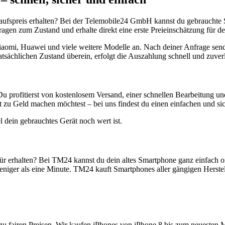
aufspreis erhalten? Bei der Telemobile24 GmbH kannst du gebrauchte 
gen zum Zustand und erhalte direkt eine erste Preieinschätzung für de
aomi, Huawei und viele weitere Modelle an. Nach deiner Anfrage send
atsächlichen Zustand überein, erfolgt die Auszahlung schnell und zuve
Du profitierst von kostenlosem Versand, einer schnellen Bearbeitung u
 zu Geld machen möchtest – bei uns findest du einen einfachen und si
l dein gebrauchtes Gerät noch wert ist.
r erhalten? Bei TM24 kannst du dein altes Smartphone ganz einfach o
niger als eine Minute. TM24 kauft Smartphones aller gängigen Herstel
zu fairen Preisen. Wir kaufen iPhones von iPhone 8 bis zum neuesten 