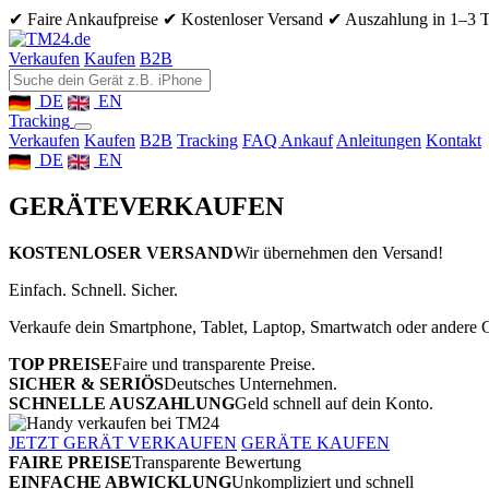
✔ Faire Ankaufpreise
✔ Kostenloser Versand
✔ Auszahlung in 1–3 
Verkaufen
Kaufen
B2B
DE
EN
Tracking
Verkaufen
Kaufen
B2B
Tracking
FAQ Ankauf
Anleitungen
Kontakt
DE
EN
GERÄTE
VERKAUFEN
KOSTENLOSER VERSAND
Wir übernehmen den Versand!
Einfach. Schnell. Sicher.
Verkaufe dein Smartphone, Tablet, Laptop, Smartwatch oder andere G
TOP PREISE
Faire und transparente Preise.
SICHER & SERIÖS
Deutsches Unternehmen.
SCHNELLE AUSZAHLUNG
Geld schnell auf dein Konto.
JETZT GERÄT VERKAUFEN
GERÄTE KAUFEN
FAIRE PREISE
Transparente Bewertung
EINFACHE ABWICKLUNG
Unkompliziert und schnell