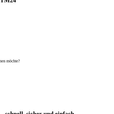
i TM24
hmen möchte?
schnell, sicher und einfach