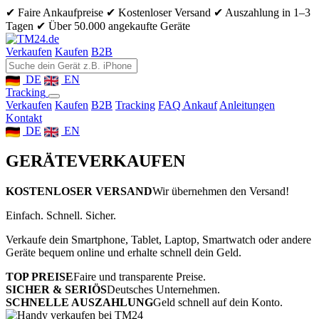
✔ Faire Ankaufpreise
✔ Kostenloser Versand
✔ Auszahlung in 1–3
Tagen
✔ Über 50.000 angekaufte Geräte
Verkaufen
Kaufen
B2B
DE
EN
Tracking
Verkaufen
Kaufen
B2B
Tracking
FAQ Ankauf
Anleitungen
Kontakt
DE
EN
GERÄTE
VERKAUFEN
KOSTENLOSER VERSAND
Wir übernehmen den Versand!
Einfach. Schnell. Sicher.
Verkaufe dein Smartphone, Tablet, Laptop, Smartwatch oder andere
Geräte bequem online und erhalte schnell dein Geld.
TOP PREISE
Faire und transparente Preise.
SICHER & SERIÖS
Deutsches Unternehmen.
SCHNELLE AUSZAHLUNG
Geld schnell auf dein Konto.