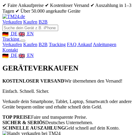
✔ Faire Ankaufpreise
✔ Kostenloser Versand
✔ Auszahlung in 1–3
Tagen
✔ Über 50.000 angekaufte Geräte
Verkaufen
Kaufen
B2B
DE
EN
Tracking
Verkaufen
Kaufen
B2B
Tracking
FAQ Ankauf
Anleitungen
Kontakt
DE
EN
GERÄTE
VERKAUFEN
KOSTENLOSER VERSAND
Wir übernehmen den Versand!
Einfach. Schnell. Sicher.
Verkaufe dein Smartphone, Tablet, Laptop, Smartwatch oder andere
Geräte bequem online und erhalte schnell dein Geld.
TOP PREISE
Faire und transparente Preise.
SICHER & SERIÖS
Deutsches Unternehmen.
SCHNELLE AUSZAHLUNG
Geld schnell auf dein Konto.