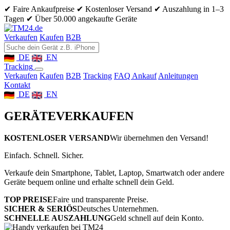
✔ Faire Ankaufpreise
✔ Kostenloser Versand
✔ Auszahlung in 1–3
Tagen
✔ Über 50.000 angekaufte Geräte
Verkaufen
Kaufen
B2B
DE
EN
Tracking
Verkaufen
Kaufen
B2B
Tracking
FAQ Ankauf
Anleitungen
Kontakt
DE
EN
GERÄTE
VERKAUFEN
KOSTENLOSER VERSAND
Wir übernehmen den Versand!
Einfach. Schnell. Sicher.
Verkaufe dein Smartphone, Tablet, Laptop, Smartwatch oder andere
Geräte bequem online und erhalte schnell dein Geld.
TOP PREISE
Faire und transparente Preise.
SICHER & SERIÖS
Deutsches Unternehmen.
SCHNELLE AUSZAHLUNG
Geld schnell auf dein Konto.