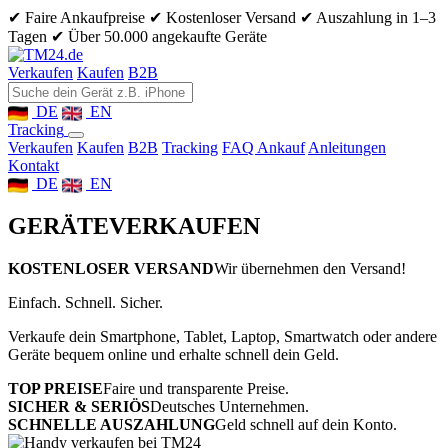
✔ Faire Ankaufpreise
✔ Kostenloser Versand
✔ Auszahlung in 1–3
Tagen
✔ Über 50.000 angekaufte Geräte
Verkaufen
Kaufen
B2B
DE
EN
Tracking
Verkaufen
Kaufen
B2B
Tracking
FAQ Ankauf
Anleitungen
Kontakt
DE
EN
GERÄTE
VERKAUFEN
KOSTENLOSER VERSAND
Wir übernehmen den Versand!
Einfach. Schnell. Sicher.
Verkaufe dein Smartphone, Tablet, Laptop, Smartwatch oder andere
Geräte bequem online und erhalte schnell dein Geld.
TOP PREISE
Faire und transparente Preise.
SICHER & SERIÖS
Deutsches Unternehmen.
SCHNELLE AUSZAHLUNG
Geld schnell auf dein Konto.