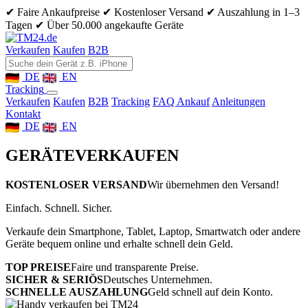
✔ Faire Ankaufpreise
✔ Kostenloser Versand
✔ Auszahlung in 1–3
Tagen
✔ Über 50.000 angekaufte Geräte
Verkaufen
Kaufen
B2B
DE
EN
Tracking
Verkaufen
Kaufen
B2B
Tracking
FAQ Ankauf
Anleitungen
Kontakt
DE
EN
GERÄTE
VERKAUFEN
KOSTENLOSER VERSAND
Wir übernehmen den Versand!
Einfach. Schnell. Sicher.
Verkaufe dein Smartphone, Tablet, Laptop, Smartwatch oder andere
Geräte bequem online und erhalte schnell dein Geld.
TOP PREISE
Faire und transparente Preise.
SICHER & SERIÖS
Deutsches Unternehmen.
SCHNELLE AUSZAHLUNG
Geld schnell auf dein Konto.