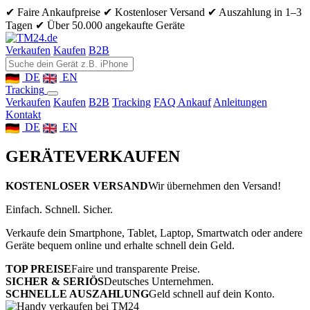
✔ Faire Ankaufpreise
✔ Kostenloser Versand
✔ Auszahlung in 1–3
Tagen
✔ Über 50.000 angekaufte Geräte
Verkaufen
Kaufen
B2B
DE
EN
Tracking
Verkaufen
Kaufen
B2B
Tracking
FAQ Ankauf
Anleitungen
Kontakt
DE
EN
GERÄTE
VERKAUFEN
KOSTENLOSER VERSAND
Wir übernehmen den Versand!
Einfach. Schnell. Sicher.
Verkaufe dein Smartphone, Tablet, Laptop, Smartwatch oder andere
Geräte bequem online und erhalte schnell dein Geld.
TOP PREISE
Faire und transparente Preise.
SICHER & SERIÖS
Deutsches Unternehmen.
SCHNELLE AUSZAHLUNG
Geld schnell auf dein Konto.