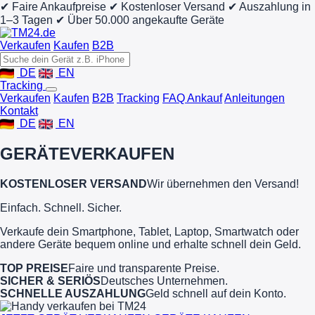
✔ Faire Ankaufpreise
✔ Kostenloser Versand
✔ Auszahlung in
1–3 Tagen
✔ Über 50.000 angekaufte Geräte
Verkaufen
Kaufen
B2B
DE
EN
Tracking
Verkaufen
Kaufen
B2B
Tracking
FAQ Ankauf
Anleitungen
Kontakt
DE
EN
GERÄTE
VERKAUFEN
KOSTENLOSER VERSAND
Wir übernehmen den Versand!
Einfach. Schnell. Sicher.
Verkaufe dein Smartphone, Tablet, Laptop, Smartwatch oder
andere Geräte bequem online und erhalte schnell dein Geld.
TOP PREISE
Faire und transparente Preise.
SICHER & SERIÖS
Deutsches Unternehmen.
SCHNELLE AUSZAHLUNG
Geld schnell auf dein Konto.