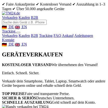
✔ Faire Ankaufpreise
✔ Kostenloser Versand
✔ Auszahlung in 1–3
Tagen
✔ Über 50.000 angekaufte Geräte
Verkaufen
Kaufen
B2B
DE
EN
Tracking
Verkaufen
Kaufen
B2B
Tracking
FAQ Ankauf
Anleitungen
Kontakt
DE
EN
GERÄTE
VERKAUFEN
KOSTENLOSER VERSAND
Wir übernehmen den Versand!
Einfach. Schnell. Sicher.
Verkaufe dein Smartphone, Tablet, Laptop, Smartwatch oder andere
Geräte bequem online und erhalte schnell dein Geld.
TOP PREISE
Faire und transparente Preise.
SICHER & SERIÖS
Deutsches Unternehmen.
SCHNELLE AUSZAHLUNG
Geld schnell auf dein Konto.