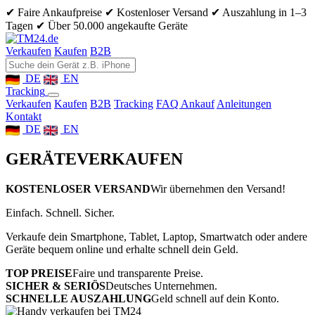
✔ Faire Ankaufpreise
✔ Kostenloser Versand
✔ Auszahlung in 1–3
Tagen
✔ Über 50.000 angekaufte Geräte
Verkaufen
Kaufen
B2B
DE
EN
Tracking
Verkaufen
Kaufen
B2B
Tracking
FAQ Ankauf
Anleitungen
Kontakt
DE
EN
GERÄTE
VERKAUFEN
KOSTENLOSER VERSAND
Wir übernehmen den Versand!
Einfach. Schnell. Sicher.
Verkaufe dein Smartphone, Tablet, Laptop, Smartwatch oder andere
Geräte bequem online und erhalte schnell dein Geld.
TOP PREISE
Faire und transparente Preise.
SICHER & SERIÖS
Deutsches Unternehmen.
SCHNELLE AUSZAHLUNG
Geld schnell auf dein Konto.