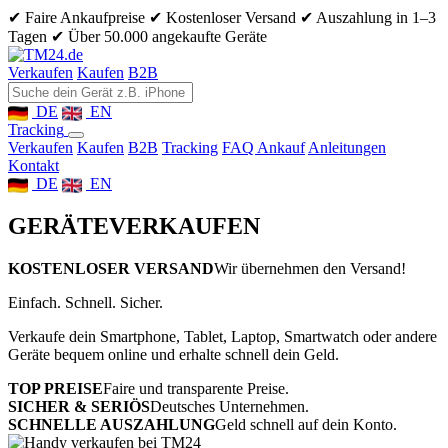
✔ Faire Ankaufpreise
✔ Kostenloser Versand
✔ Auszahlung in 1–3
Tagen
✔ Über 50.000 angekaufte Geräte
Verkaufen
Kaufen
B2B
DE
EN
Tracking
Verkaufen
Kaufen
B2B
Tracking
FAQ Ankauf
Anleitungen
Kontakt
DE
EN
GERÄTE
VERKAUFEN
KOSTENLOSER VERSAND
Wir übernehmen den Versand!
Einfach. Schnell. Sicher.
Verkaufe dein Smartphone, Tablet, Laptop, Smartwatch oder andere
Geräte bequem online und erhalte schnell dein Geld.
TOP PREISE
Faire und transparente Preise.
SICHER & SERIÖS
Deutsches Unternehmen.
SCHNELLE AUSZAHLUNG
Geld schnell auf dein Konto.