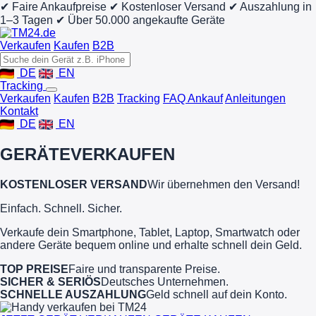
✔ Faire Ankaufpreise
✔ Kostenloser Versand
✔ Auszahlung in
1–3 Tagen
✔ Über 50.000 angekaufte Geräte
Verkaufen
Kaufen
B2B
DE
EN
Tracking
Verkaufen
Kaufen
B2B
Tracking
FAQ Ankauf
Anleitungen
Kontakt
DE
EN
GERÄTE
VERKAUFEN
KOSTENLOSER VERSAND
Wir übernehmen den Versand!
Einfach. Schnell. Sicher.
Verkaufe dein Smartphone, Tablet, Laptop, Smartwatch oder
andere Geräte bequem online und erhalte schnell dein Geld.
TOP PREISE
Faire und transparente Preise.
SICHER & SERIÖS
Deutsches Unternehmen.
SCHNELLE AUSZAHLUNG
Geld schnell auf dein Konto.