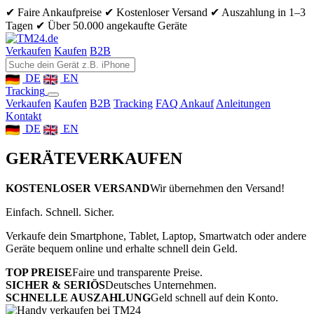
✔ Faire Ankaufpreise
✔ Kostenloser Versand
✔ Auszahlung in 1–3
Tagen
✔ Über 50.000 angekaufte Geräte
Verkaufen
Kaufen
B2B
DE
EN
Tracking
Verkaufen
Kaufen
B2B
Tracking
FAQ Ankauf
Anleitungen
Kontakt
DE
EN
GERÄTE
VERKAUFEN
KOSTENLOSER VERSAND
Wir übernehmen den Versand!
Einfach. Schnell. Sicher.
Verkaufe dein Smartphone, Tablet, Laptop, Smartwatch oder andere
Geräte bequem online und erhalte schnell dein Geld.
TOP PREISE
Faire und transparente Preise.
SICHER & SERIÖS
Deutsches Unternehmen.
SCHNELLE AUSZAHLUNG
Geld schnell auf dein Konto.