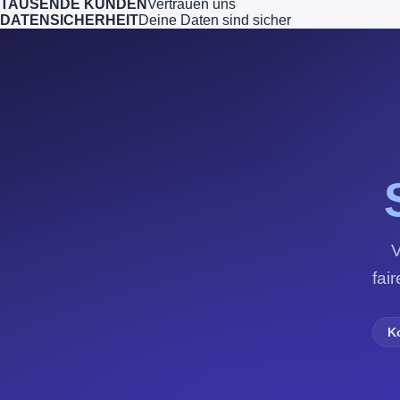
TAUSENDE KUNDEN
Vertrauen uns
DATENSICHERHEIT
Deine Daten sind sicher
V
fai
K