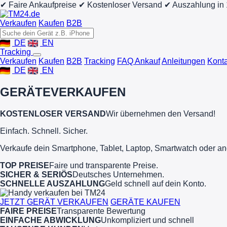
✔ Faire Ankaufpreise
✔ Kostenloser Versand
✔ Auszahlung in
Verkaufen
Kaufen
B2B
DE
EN
Tracking
Verkaufen
Kaufen
B2B
Tracking
FAQ Ankauf
Anleitungen
Konta
DE
EN
GERÄTE
VERKAUFEN
KOSTENLOSER VERSAND
Wir übernehmen den Versand!
Einfach. Schnell. Sicher.
Verkaufe dein Smartphone, Tablet, Laptop, Smartwatch oder an
TOP PREISE
Faire und transparente Preise.
SICHER & SERIÖS
Deutsches Unternehmen.
SCHNELLE AUSZAHLUNG
Geld schnell auf dein Konto.
JETZT GERÄT VERKAUFEN
GERÄTE KAUFEN
FAIRE PREISE
Transparente Bewertung
EINFACHE ABWICKLUNG
Unkompliziert und schnell