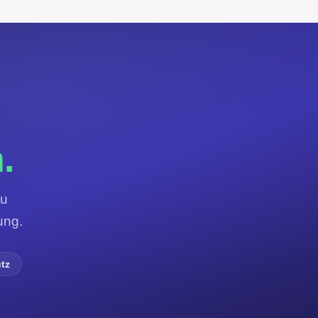
.
zu
ung.
tz